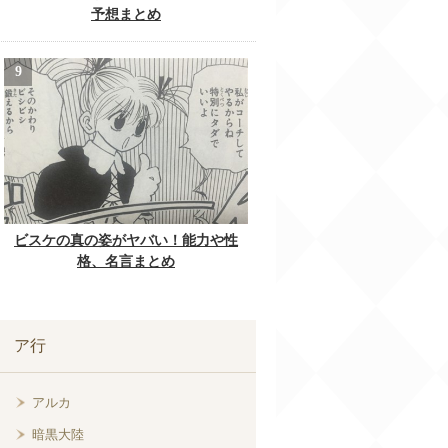
予想まとめ
ビスケの真の姿がヤバい！能力や性
格、名言まとめ
ア行
アルカ
暗黒大陸