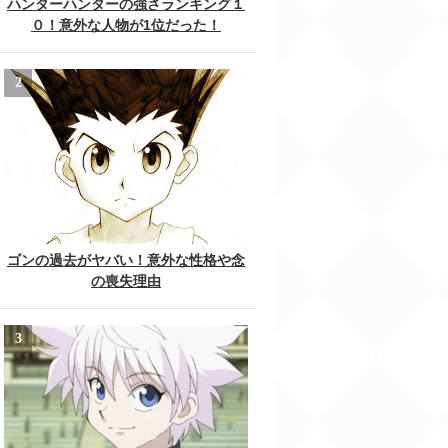
ハンターハンターの強さランキング１
０！意外な人物が1位だった！
ゴンの過去がヤバい！意外な性格や念
の喪失理由