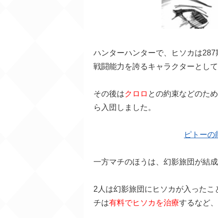
ハンターハンターで、ヒソカは28
戦闘能力を誇るキャラクターとして
その後は
クロロ
との約束などのため
ら入団しました。
ピトーの
一方マチのほうは、幻影旅団が結成
2人は幻影旅団にヒソカが入ったこ
チは
有料でヒソカを治療
するなど、