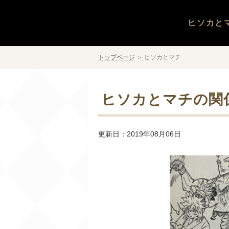
ヒソカと
トップページ
＞
ヒソカとマチ
ヒソカとマチの関
更新日：2019年08月06日