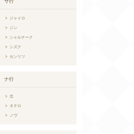
サ行
ジャイロ
ジン
シャルナーク
シズク
センリツ
ナ行
念
ネテロ
ノヴ