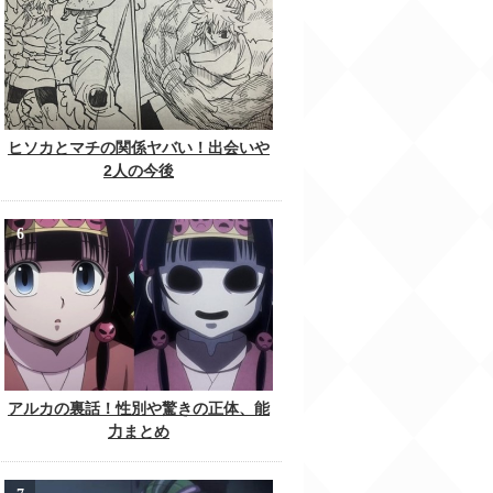
ヒソカとマチの関係ヤバい！出会いや
2人の今後
アルカの裏話！性別や驚きの正体、能
力まとめ