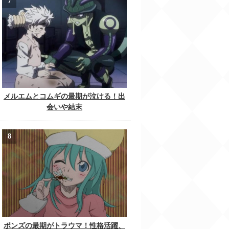
メルエムとコムギの最期が泣ける！出
会いや結末
ポンズの最期がトラウマ！性格活躍、